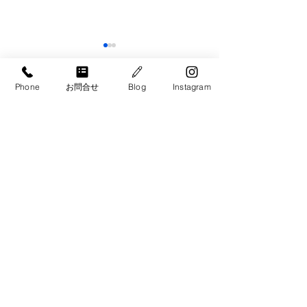
Phone
お問合せ
Blog
Instagram
9月 お仕事説明会 帯
9月 お仕事説
広・十勝エリア
幌・江別・北広
Contact
​お問い合わせ​・お見積もり
​家事のサポートが必要な方は、お気軽に
ご相談ください。
​札幌・札幌近郊、帯広・十勝、
旭川、千歳・恵庭エリアで
ご対応致します。