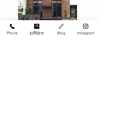
9月 お仕事説明会 帯
9月 お仕事説
広・十勝エリア
幌・江別・北広
Phone
お問合せ
Blog
Instagram
Contact
​お問い合わせ​・お見積もり
​家事のサポートが必要な方は、お気軽に
ご相談ください。
​札幌・札幌近郊、帯広・十勝、
旭川、千歳・恵庭エリアで
ご対応致します。
​お電話でのお問い合わせ
​0120-900-266
【お問い合わせ対応可能時間】​9:00 - 20:00
メールでのお問い合わせ・お見積もりはこちら
​各種クレジットカードのお取り扱いいたしております。