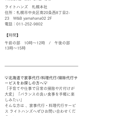
ライトハンズ　札幌本社
住所：札幌市中央区南20条西8丁目2-
23　W&B yamahana02 2F
電話：011-252-9802
【時間】
午前の部　10時～12時　/　午後の部　
13時～15時
💡
北海道で家事代行/料理代行/掃除代行サ
ービスをお探しの方へ
💡
「子育てや仕事で日常の掃除や片付けが
大変」
「バランスの良い食事を手軽に楽
しみたい」
そんな方は 、家事代行・料理代行サービ
ス ライトハンズへぜひお問い合わせくだ