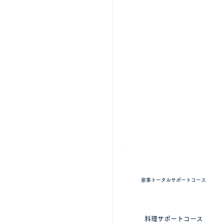
掃除・料理 ​家事全般
家事トータルサポートコース
​料理に特化したコース
料理サポートコース