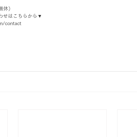
年中無休）
わせはこちらから▼
om/contact