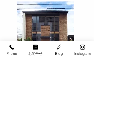
9月 お仕事説明会 帯
9月 お仕事説
広・十勝エリア
幌・江別・北広
Phone
お問合せ
Blog
Instagram
Contact
​お問い合わせ​・お見積もり
​家事のサポートが必要な方は、お気軽に
ご相談ください。
​札幌・札幌近郊、帯広・十勝、
旭川、千歳・恵庭エリアで
ご対応致します。
​お電話でのお問い合わせ
​0120-900-266
【お問い合わせ対応可能時間】​9:00 - 20:00