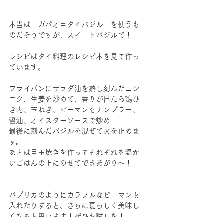
本当は　ガパオ＝タイバジル　を使うも
のだそうですが、スイートバジルで！
レシピはタイ料理のレシピ本を見て作っ
ています。
フライパンにサラダ油を熱し刻んだニン
ニク、生姜を炒めて、香りが出たら鶏ひ
き肉、玉ねぎ、ピーマンをナンプラー、
醤油、オイスターソースで炒め
最後に刻んだバジルを混ぜて火を止めま
す。
あとは目玉焼きを作ってそれぞれを温か
いごはんの上にのせてできあがり～！
パプリカのようにカラフルなピーマンも
入れたりすると、さらに夏らしく美味し
くなると思います！ぜひお試しを！