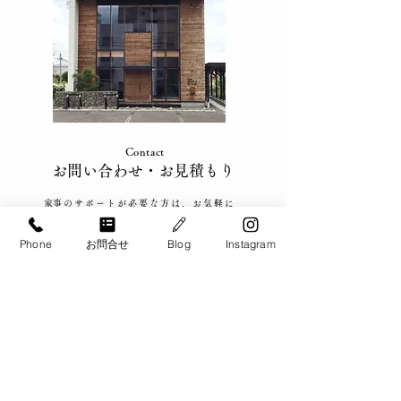
家事が回らないと感じた
【家事代行 料
ときの対処法｜忙しい家
テ防止！ツナの
庭の解決方法
ラダ
Contact
​お問い合わせ​・お見積もり
​家事のサポートが必要な方は、お気軽に
ご相談ください。
Phone
お問合せ
Blog
Instagram
​札幌・札幌近郊、帯広・十勝、
旭川、千歳・恵庭エリアで
ご対応致します。
​お電話でのお問い合わせ
​0120-900-266
【お問い合わせ対応可能時間】​9:00 - 20:00
メールでのお問い合わせ・お見積もりはこちら