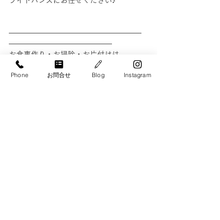
ライトハンズにお任せください♪
――――――――――――――――――
――――――――――――――
お食事作り・お掃除・お片付けは、
札幌の家事代行サービス　ライトハンズ
Phone
お問合せ
Blog
Instagram
におまかせください。
┏お問い合わせ
📞0120-900-266　
　（9:00 – 20:00 年中無休）
▼メールでのお問い合わせはこちらから
▼
https://right-handz.com/contact
#家事代行
　札幌 
#料理代行
　札幌 
#家事代行
　帯広
札幌エリア