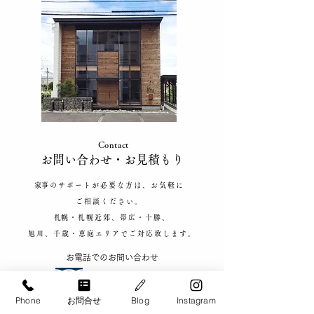
9月 お仕事説明会 帯
9月 お仕事説
広・十勝エリア
幌・江別・北広
Contact
​お問い合わせ​・お見積もり
​家事のサポートが必要な方は、お気軽に
ご相談ください。
​札幌・札幌近郊、帯広・十勝、
旭川、千歳・恵庭エリアで
ご対応致します。
​お電話でのお問い合わせ
​0120-900-266
【お問い合わせ対応可能時間】​9:00 - 20:00
Phone
お問合せ
Blog
Instagram