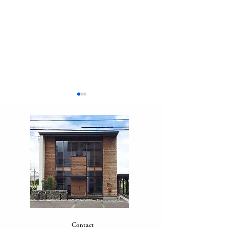
家事が回らないと感じた
【家事代行 料
ときの対処法｜忙しい家
テ防止！ツナの
庭の解決方法
ラダ
Contact