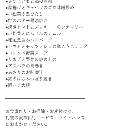
●さつまいもと鶏の煮物
●厚揚げとキャベツのゴマ味噌炒め
●小松菜の煮びたし
●鮭のバター醤油焼き
●焼きトマトとズッキーニのツナマリネ
●小松菜とにんじんのナムル
●和風煮込みハンバーグ
●トマトとモッツァレラの塩こうじサラダ
●コンソメ野菜スープ
●たまごと野菜の炒めもの
●アスパラの肉巻き
●あさりのお味噌汁
●鶏のはちみつ照り焼き
●豚バラ大根
――――――――――――――――――
――――――――――――――
お食事作り・お掃除・お片付けは、
札幌の家事代行サービス　ライトハンズ
におまかせください。