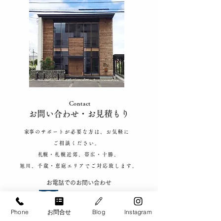
家事が回らないと感じた
【家事代行 料
ときの対処法｜忙しい家
テ防止！ツナの
庭の解決方法
ラダ
Contact
​お問い合わせ​・お見積もり
​家事のサポートが必要な方は、お気軽に
ご相談ください。
​札幌・札幌近郊、帯広・十勝、
旭川、千歳・恵庭エリアで
ご対応致します。
​お電話でのお問い合わせ
​0120-900-266
【お問い合わせ対応可能時間】​9:00 - 20:00
Phone
お問合せ
Blog
Instagram