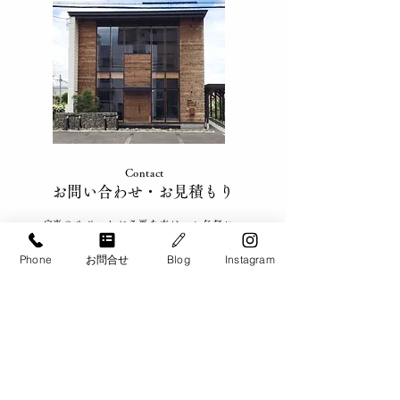
家事が回らないと感じた
【家事代行 料
ときの対処法｜忙しい家
テ防止！ツナの
庭の解決方法
ラダ
Contact
​お問い合わせ​・お見積もり
​家事のサポートが必要な方は、お気軽に
ご相談ください。
Phone
お問合せ
Blog
Instagram
​札幌・札幌近郊、帯広・十勝、
旭川、千歳・恵庭エリアで
ご対応致します。
​お電話でのお問い合わせ
​0120-900-266
【お問い合わせ対応可能時間】​9:00 - 20:00