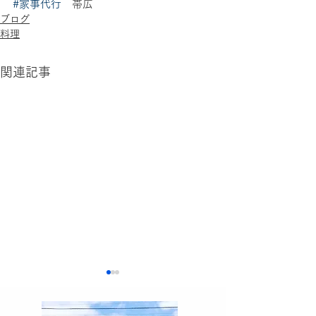
#家事代行
　帯広
ブログ
料理
関連記事