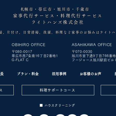
​札幌市・帯広市・旭川市・千歳市
家事代行サービス・料理代行サービス
ライトハンズ株式会社
清掃、片付け、日常清掃、洗濯、料理など家事のお悩みはライト
OBIHIRO OFFICE
ASAHIKAWA OFFICE
​〒080-0017
​〒070-0030
号
帯広市西7条南16丁目2番地1
旭川市宮下通9丁目766番
G-FLAT C
フージャース旭川駅前ビル 
長
プラン・料金
活用事例
お客様のお声
ス
料理サポートコース
■ ハウスクリーニング