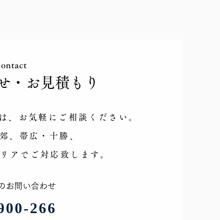
ontact
せ​・お見積もり
 お仕事説明会 札幌・
・北広島・石狩
方は、お気軽にご相談ください。
近郊、帯広・十勝、
エリアで
ご対応致します。
でのお問い合わせ
-900-266