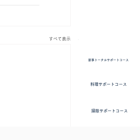
すべて表示
掃除・料理 ​家事全般
家事トータルサポートコース
​料理に特化したコース
料理サポートコース
​掃除に特化したコース
掃除サポートコース