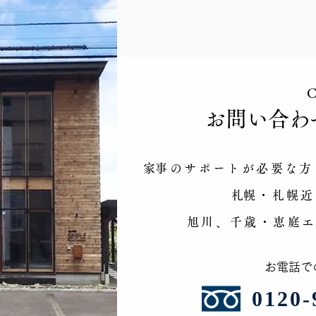
C
​お問い合わ
9月 お仕事説明会 帯広・
9月
十勝エリア
江別
​家事のサポートが必要な
​札幌・札幌
旭川、千歳・恵庭
​お電話
​0120