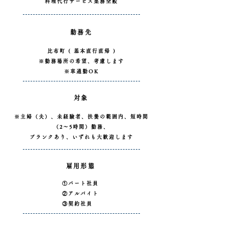
料理代行サービス業務全般
勤務先
比布町 ( 基本直行直帰 )
※勤務場所の希望、考慮します
※車通勤OK
対象
※主婦（夫）、未経験者、扶養の範囲内、短時間
（2～5時間）勤務、
ブランクあり、いずれも大歓迎します
雇用形態
①パート社員
②アルバイト
③契約社員