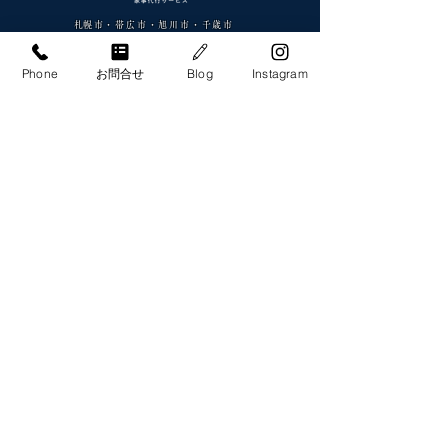
​札幌市・帯広市・旭川市・千歳市
家事代行サービス・料理代行サービス
ライトハンズ株式会社
Phone
お問合せ
Blog
Instagram
​水回り清掃、片付け、日常清掃、洗濯、料理など家事のお悩みは
ライトハンズへ。
SAPPORO MAIN OFFICE
​〒064-0920
札幌市中央区南20条西8丁目2番23号 W&B
yamahana02 2F
OBIHIRO OFFICE
​〒080-0017
帯広市西7条南16丁目2番地1
G-FLAT C
ASAHIKAWA OFFICE
​〒070-0030
旭川市宮下通9丁目766番地
フージャース旭川駅前ビル 8F
CHITOSE OFFICE
​〒066-0042
千歳市東雲町2丁目8番1
LA Conforto Chitose 301
家事トータルサポートコース