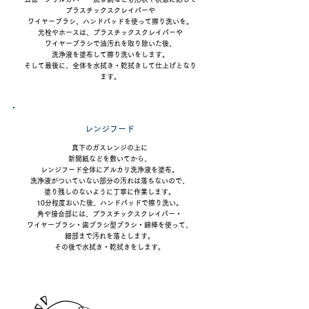
プラスチックスクレイパーや
ワイヤーブラシ、ハンドパッドを使って
擦り洗いを。
元栓やホースは、
プラスチックスクレイパーや
ワイヤーブラシで油汚れを取り除いた後、
洗浄液を塗布して擦り洗いをします。
そして最後に、
全体を水拭き・乾拭きして
仕上げとなり
ます。
レンジフード
真下のガスレンジの上に
新聞紙などを敷いてから、
レンジフード全体にアルカリ洗浄液を塗布。
洗浄液がついていない部分の汚れは
落ちないので、
塗り残しのないように丁寧に作業します。
10分程度おいた後、
ハンドパッドで擦り洗い。
角や接合部には、
プラスチックスクレイパー・
ワイヤーブラシ・
歯ブラシ型ブラシ・綿棒を使って、
細部まで汚れを落とします。
その後で水拭き・乾拭きをします。