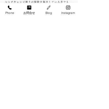
シンクやレンジ周りの掃除を毎日している方でも、
キッチン全体をきれいにするのは大変。
Phone
お問合せ
Blog
Instagram
忙しくて掃除ができていなかったという場合には、
もっと大変になってしまいます。
普段の掃除はもちろん、年末の大掃除や、
ホームパーティーなどで人を呼ぶ前にも、
手が回らないという方は、ライトハンズにお任せく
ださい。
プロの技術で、
料理をするのが楽しくなるきれいなキッチンに仕上
げます。
※上記掲載事項は一般的な事例であり、
掃除方法はそれぞれのご家庭の素材、汚れの内容に
より異なります。