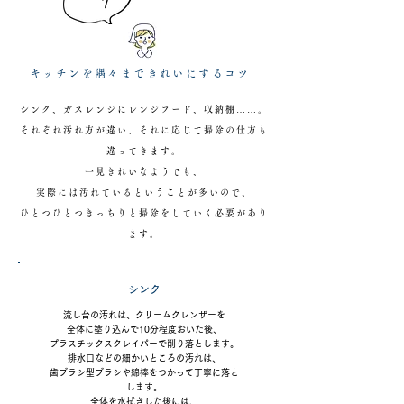
1
キッチンを隅々まできれいにするコツ
シンク、ガスレンジにレンジフード、収納棚……。
それぞれ汚れ方が違い、それに応じて掃除の仕方も
違ってきます。
一見きれいなようでも、
実際には汚れているということが多いので、
ひとつひとつきっちりと掃除をしていく必要があり
ます。
シンク
流し台の汚れは、
クリームクレンザーを
全体に塗り込んで10分程度おいた後、
プラスチックスクレイパーで
削り落とします。
排水口などの細かいところの汚れは、
歯ブラシ型ブラシや綿棒をつかって
丁寧に落と
します。
全体を水拭きした後には、