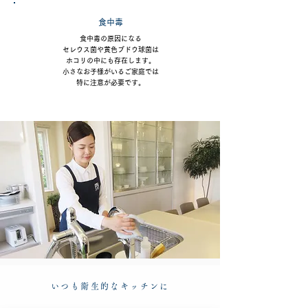
食中毒
食中毒の原因になる
セレウス菌や
黄色ブドウ球菌は
ホコリの中にも
存在します。
小さなお子様がいるご家庭では
特に注意が必要です。
いつも衛生的なキッチンに