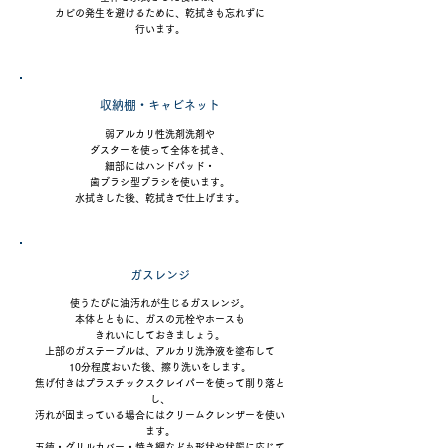
カビの発生を避けるために、
乾拭きも忘れずに
行います。
収納棚・キャビネット
弱アルカリ性洗剤洗剤や
ダスターを使って全体を拭き、
細部にはハンドパッド・
歯ブラシ型ブラシを使います。
水拭きした後、乾拭きで仕上げます。
ガスレンジ
使うたびに油汚れが生じるガスレンジ。
本体とともに、ガスの元栓やホースも
きれいにしておきましょう。
上部のガステーブルは、
アルカリ洗浄液を塗布して
10分程度おいた後、擦り洗いをします。
焦げ付きは
プラスチックスクレイパーを使って
削り落と
し、
汚れが
固まっている場合には
クリームクレンザーを使い
ます。
五徳・グリルカバー・焼き網なども
形状や状態に応じて