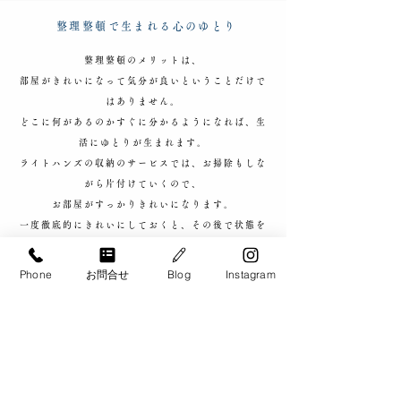
整理整頓で生まれる心のゆとり
整理整頓のメリットは、
部屋がきれいになって気分が良いということだけで
はありません。
どこに何があるのかすぐに分かるようになれば、生
活にゆとりが生まれます。
ライトハンズの収納のサービスでは、お掃除もしな
がら片付けていくので、
お部屋がすっかりきれいになります。
一度徹底的にきれいにしておくと、その後で状態を
保つのも楽になるので、
お困りの方はぜひご相談ください。
Phone
お問合せ
Blog
Instagram