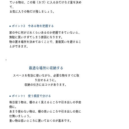
ている物は、この箱（カゴ）に入る分だけなど量を決め
て、
お気に入りの物だけ残しましょう。
● ポイント3 今ある物を把握する
家の中に何がどれくらいあるのか把握できていないと、
無駄に買いすぎてしまう原因になります。
物の置き場所を決めておくことで、重複買いを避けるこ
とができます。
最適な場所に収納する
スペースを有効に使いながら、
必要な物をすぐに取
り出せるように。
収納の仕方にはコツがあります。
● ポイント1 使う頻度で分ける
毎日使う物は、棚のよく見えるところや引き出しの手前
側に。
あまり使わない物は、棚の高いところや引き出しの奥に
仕舞いましょう。
重い物は低いところに置いておくのが基本です。