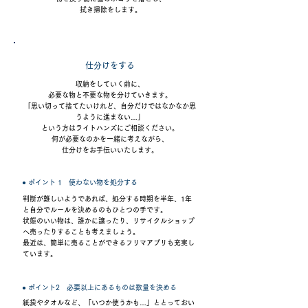
拭き掃除をします。
仕分けをする
収納をしていく前に、
必要な物と不要な物を分けていきます。
「思い切って捨てたいけれど、自分だけではなかなか思
うように進まない…」
という方はライトハンズにご相談ください。
何が必要なのかを一緒に考えながら、
仕分けをお手伝いいたします。
● ポイント 1 使わない物を処分する
判断が難しいようであれば、処分する時期を半年、1年
と自分でルールを決めるのもひとつの手です。
状態のいい物は、誰かに譲ったり、リサイクルショップ
へ売ったりすることも考えましょう。
最近は、簡単に売ることができるフリマアプリも充実し
ています。
● ポイント2 必要以上にあるものは数量を決める
紙袋やタオルなど、「いつか使うかも…」ととっておい