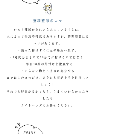
整理整頓のコツ
いつも部屋がきれいな人っていますよね。
人によって得意不得意はありますが、整理整頓には
コツがあります。
・使った物はすぐに元の場所へ戻す。
・1週間分まとめて60分で片付けるのではなく、
毎日10分の片付けを徹底する
・いらない物をこまめに処分する
コツはこの３つだけ。あなたも収納上手を目指しま
しょう！
それでも時間がなかったり、うまくいかなかったり
したら
ライトハンズにお任せください。
POINT