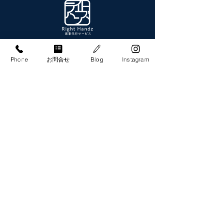
​札幌市・帯広市・旭川市・千歳市
家事代行サービス・料理代行サービス
Phone
お問合せ
Blog
Instagram
ライトハンズ株式会社
​水回り清掃、片付け、日常清掃、洗濯、料理など家事のお悩みは
ライトハンズへ。
SAPPORO MAIN OFFICE
​〒064-0920
札幌市中央区南20条西8丁目2番23号 W&B
yamahana02 2F
OBIHIRO OFFICE
​〒080-0017
帯広市西7条南16丁目2番地1
G-FLAT C
ASAHIKAWA OFFICE
​〒070-0030
旭川市宮下通9丁目766番地
フージャース旭川駅前ビル 8F
CHITOSE OFFICE
​〒066-0042
千歳市東雲町2丁目8番1
LA Conforto Chitose 301