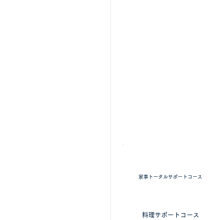
掃除・料理 ​家事全般
家事トータルサポートコース
​料理に特化したコース
料理サポートコース