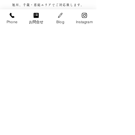
旭川、千歳・恵庭エリアで
ご対応致します。
​お電話でのお問い合わせ
Phone
お問合せ
Blog
Instagram
​0120-900-266
【お問い合わせ対応可能時間】​9:00 - 20:00
メールでのお問い合わせ・お見積もりはこちら
​各種クレジットカードのお取り扱いいたしております。
​札幌市・帯広市・旭川市・千歳市
家事代行サービス・料理代行サービス
ライトハンズ株式会社
​水回り清掃、片付け、日常清掃、洗濯、料理など家事のお悩みは
ライトハンズへ。