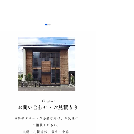
家事が回らないと感じた
【家事代行 料
ときの対処法｜忙しい家
テ防止！ツナの
庭の解決方法
ラダ
Contact
​お問い合わせ​・お見積もり
​家事のサポートが必要な方は、お気軽に
ご相談ください。
​札幌・札幌近郊、帯広・十勝、