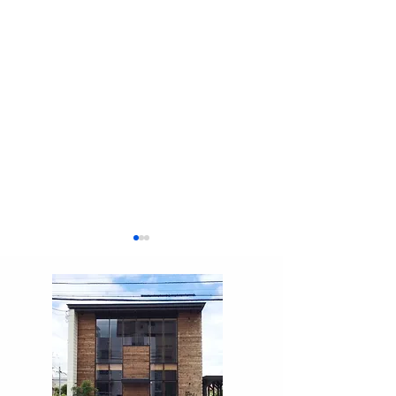
9月 お仕事説明会 帯
9月 お仕事説