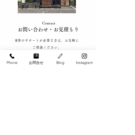
広・十勝エリア
幌・江別・北広
Contact
​お問い合わせ​・お見積もり
​家事のサポートが必要な方は、お気軽に
ご相談ください。
​札幌・札幌近郊、帯広・十勝、
旭川、千歳・恵庭エリアで
ご対応致します。
Phone
お問合せ
Blog
Instagram
​お電話でのお問い合わせ
​0120-900-266
【お問い合わせ対応可能時間】​9:00 - 20:00
メールでのお問い合わせ・お見積もりはこちら
​各種クレジットカードのお取り扱いいたしております。