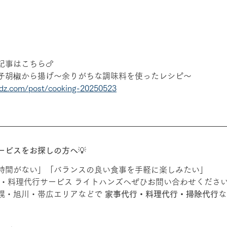
記事はこちら🍗
子胡椒から揚げ～余りがちな調味料を使ったレシピ～
ndz.com/post/cooking-20250523
ービスをお探しの方へ
💡
時間がない」「バランスの良い食事を手軽に楽しみたい」
行・料理代行サービス ライトハンズへぜひお問い合わせくださ
幌・旭川・帯広エリアなどで 
家事代行・料理代行・掃除代行
な