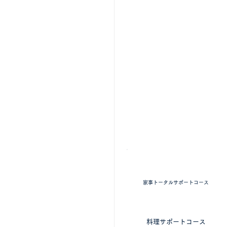
掃除・料理 ​家事全般
家事トータルサポートコース
​料理に特化したコース
料理サポートコース