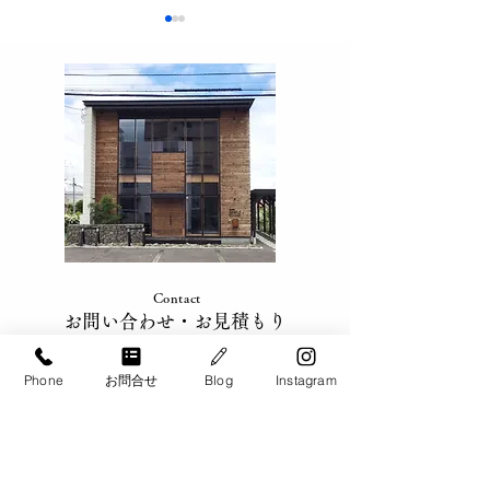
9月 お仕事説明会 帯
9月 お仕事説
広・十勝エリア
幌・江別・北広
Contact
​お問い合わせ​・お見積もり
​家事のサポートが必要な方は、お気軽に
Phone
お問合せ
Blog
Instagram
ご相談ください。
​札幌・札幌近郊、帯広・十勝、
旭川、千歳・恵庭エリアで
ご対応致します。
​お電話でのお問い合わせ