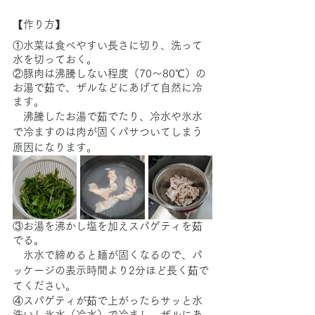
【作り方】
①水菜は食べやすい長さに切り、洗って
水を切っておく。
②豚肉は沸騰しない程度（70～80℃）の
お湯で茹で、ザルなどにあげて自然に冷
ます。
　沸騰したお湯で茹でたり、冷水や氷水
で冷ますのは肉が固くパサついてしまう
原因になります。
③お湯を沸かし塩を加えスパゲティを茹
でる。
　氷水で締めると麺が固くなるので、パ
ッケージの表示時間より2分ほど長く茹で
てください。
④スパゲティが茹で上がったらサッと水
洗いし氷水（冷水）で冷まし、ザルにあ