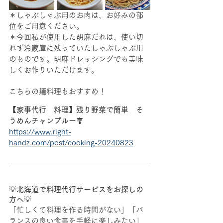
＊しゃぶしゃぶ用のお肉は、お好みの部
位をご用意ください。
＊今回私が使用した胡麻だれは、使い切
れず冷蔵庫に残っていたしゃぶしゃぶ用
のものです。胡麻ドレッシングでも美味
しくお作りいただけます。
こちらの麺料理もおすすめ！
【家事代行　料理】残り野菜で簡単　そ
うめんチャンプルー🎐
https://www.right-
handz.com/post/cooking-20240823
💡
北海道で料理代行サービスをお探しの
方へ
💡
「忙しくて料理を作る時間がない」「バ
ランスの良い食事を手軽に楽しみたい」