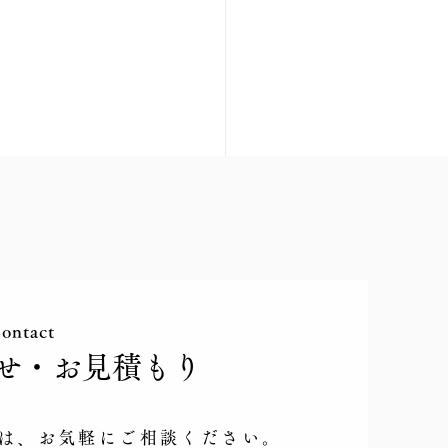
ontact
せ​・お見積もり
 お仕事説明会 札幌・
・北広島・石狩
方は、お気軽にご相談ください。