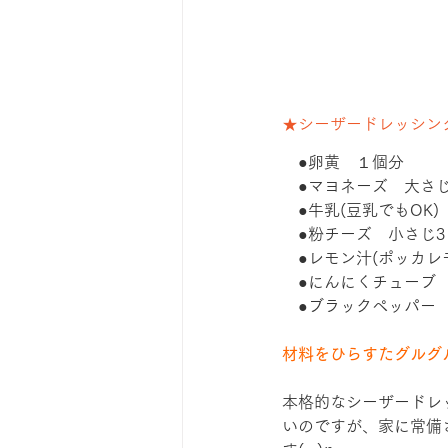
★シーザードレッシン
　●卵黄　１個分
　●マヨネーズ　大さじ
　●牛乳(豆乳でもOK
　●粉チーズ　小さじ3
　●レモン汁(ポッカレ
　●にんにくチューブ　
　●ブラックペッパー
材料をひらすたグルグ
本格的なシーザードレ
いのですが、家に常備