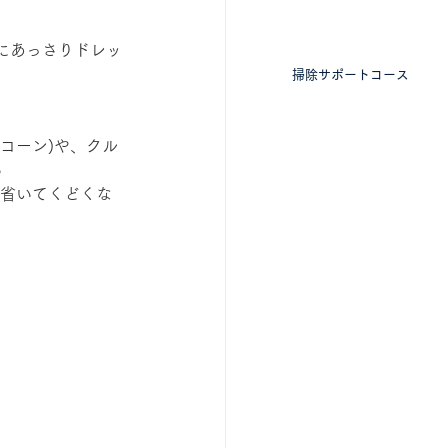
​掃除に特化したコース
にあっさりドレッ
掃除サポートコース
コーン)や、クル
♪
は省いてくどくな