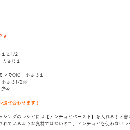
グ★
１と1/2
)　大さじ１
モンでOK)　小さじ１
小さじ1/2弱
　少々
ル混ぜ合わせます！
ッシングのレシピには【アンチョビペースト】を入れる！と書
されているような食材ではないので、アンチョビを使わないレ