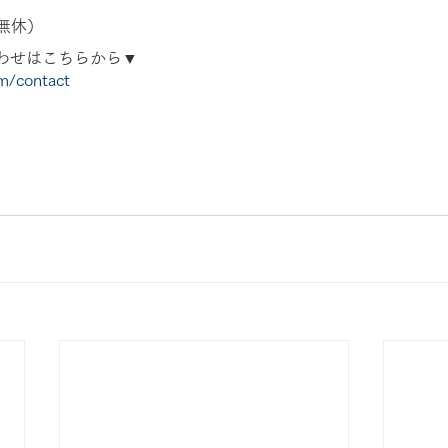
年中無休）
わせはこちらから▼
om/contact