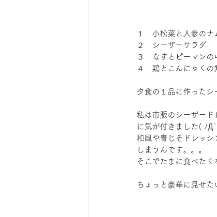
１　小松菜と人参のナ
２　シーザーサラダ
３　なすとピーマンの
４　鶏とこんにゃくの
夕食の１品に作ったシー
私は市販のシーザード
に気が付きました( ﾉД`
和風や青じそドレッシ
しまうんです。。。
そこでたまに食べたく
ちょっと豪華に見せた