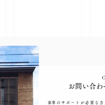
C
​お問い合わ
9月 お仕事説明会 帯広・
9月
十勝エリア
江別
​家事のサポートが必要な