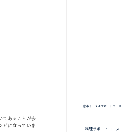
掃除・料理 ​家事全般
家事トータルサポートコース
いてあることが多
​料理に特化したコース
シピになっていま
料理サポートコース