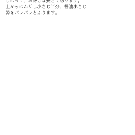
しぼって、お好きな長さで切ります。
上からほんだし小さじ半分、醬油小さじ
弱をパラパラとふります。