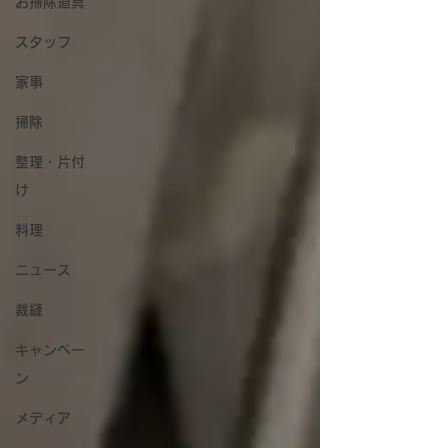
お掃除道具
スタッフ
家事
掃除
整理・片付
け
料理
ニュース
裁縫
キャンペー
ン
メディア