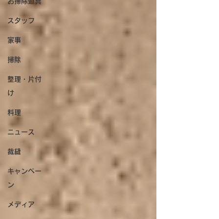
お掃除道具
スタッフ
家事
掃除
整理・片付
け
料理
ニュース
裁縫
キャンペー
ン
メディア