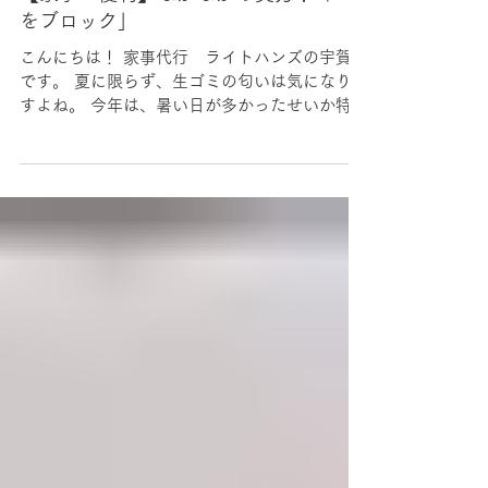
RightHandz
2021年9月27日
【家事 便利】なかなかの実力！「●●
をブロック」
こんにちは！ 家事代行 ライトハンズの宇賀谷
です。 夏に限らず、生ゴミの匂いは気になりま
すよね。 今年は、暑い日が多かったせいか特に
気になりました。 なにか対策はないものかと思
っていたところ、ホームセンターでこんなもの
を見つけました。...